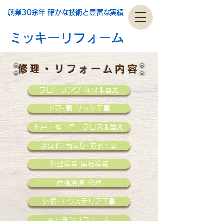
創業30余年 確かな技術と豊富な実績
ミッキーリフォーム
修理・リフォーム内容
フローリング･床材張替え
ドア･扉･サッシ工事
網戸・襖・畳・クロス張替え
水漏れ･雨漏り･防水工事
外壁塗装･屋根塗装
雨樋清掃･修理
外構･エクステリア工事
キッチンリフォーム