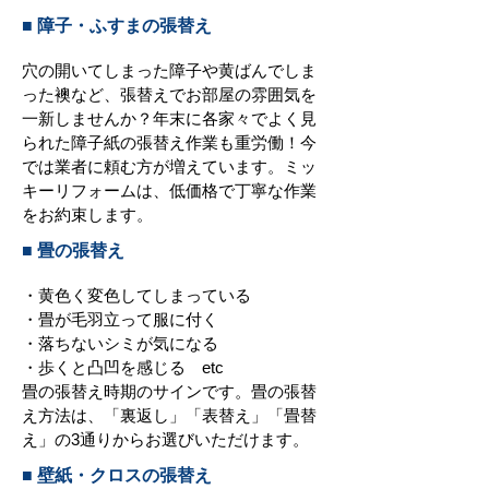
■ 障子・ふすまの張替え
穴の開いてしまった障子や黄ばんでしま
った襖など、張替えでお部屋の雰囲気を
一新しませんか？年末に各家々でよく見
られた障子紙の張替え作業も重労働！今
では業者に頼む方が増えています。ミッ
キーリフォームは、低価格で丁寧な作業
をお約束します。
■ 畳の張替え
・黄色く変色してしまっている
・畳が毛羽立って服に付く
・落ちないシミが気になる
・歩くと凸凹を感じる etc
畳の張替え時期のサインです。畳の張替
え方法は、「裏返し」「表替え」「畳替
え」の3通りからお選びいただけます。
■ 壁紙・クロスの張替え