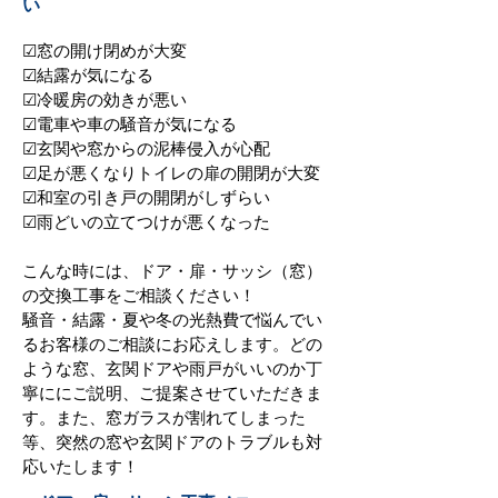
い
☑窓の開け閉めが大変
☑結露が気になる
☑冷暖房の効きが悪い
☑電車や車の騒音が気になる
☑玄関や窓からの泥棒侵入が心配
☑足が悪くなりトイレの扉の開閉が大変
☑和室の引き戸の開閉がしずらい
☑雨どいの立てつけが悪くなった
こんな時には、ドア・扉・サッシ（窓）
の交換工事をご相談ください！
騒音・結露・夏や冬の光熱費で悩んでい
るお客様のご相談にお応えします。どの
ような窓、玄関ドアや雨戸がいいのか丁
寧ににご説明、ご提案させていただきま
す。また、窓ガラスが割れてしまった
等、突然の窓や玄関ドアのトラブルも対
応いたします！