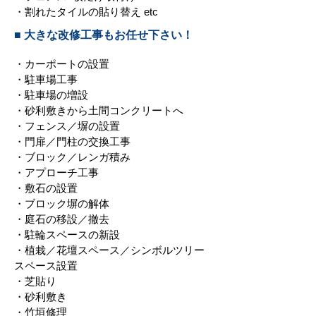
・割れたタイルの貼り替え etc
■ 大きな改修工事もお任せ下さい！
・カーポートの設置
・駐車場工事
・駐車場の増設
・砂利敷きから土間コンクリートへ
・フェンス／塀の設置
・門扉／門柱の交換工事
・ブロック／レンガ積み
・アプローチ工事
・敷石の設置
・ブロック塀の解体
・庭石の移設／撤去
・駐輪スペースの新設
・植栽／花壇スペース／シンボルツリー
スペース設置
・芝貼り
・砂利敷き
・竹垣修理